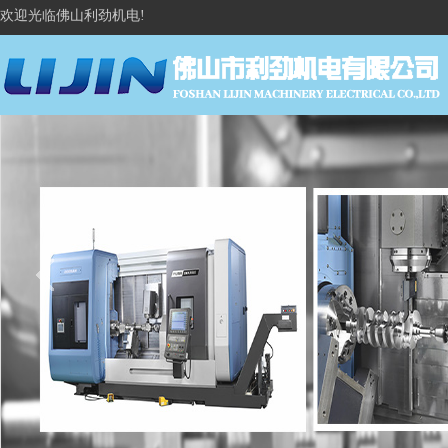
欢迎光临佛山利劲机电!