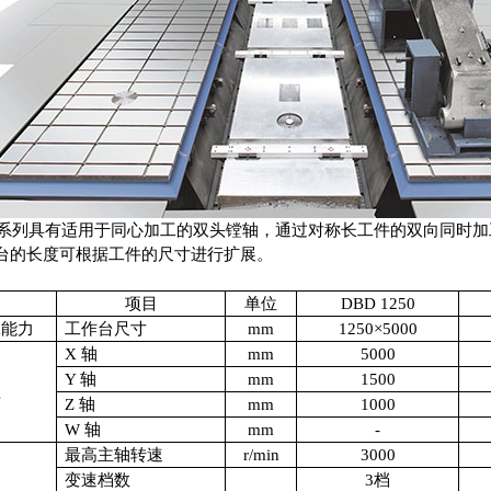
系列具有适用于同心加工的双头镗轴，通过对称长工件的双向同时加
台的长度可根据工件的尺寸进行扩展。
项目
单位
DBD 1250
工能力
工作台尺寸
mm
1250
×
5000
X
轴
mm
5000
Y
轴
mm
1500
程
Z
轴
mm
1000
W
轴
mm
-
最高主轴转速
r/min
3000
轴
变速档数
3
档