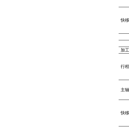
快
加
行
主
快