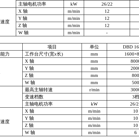
主轴电机功率
kW
26/22
X
轴
m/min
12
Y
轴
m/min
12
移速度
Z
轴
m/min
12
W
轴
m/min
-
项目
单位
DBD 1
工能力
工作台尺寸
(
宽
x
长
)
mm
1600
×
X
轴
mm
800
Y
轴
mm
200
程
Z
轴
mm
80
W
轴
mm
50
最高主轴转速
r/min
300
轴
变速档数
3
主轴电机功率
kW
26/2
X
轴
m/min
10
Y
轴
m/min
10
移速度
Z
轴
m/min
10
W
轴
m/min
6