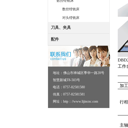
数控镗铣床
数控镗铣床
对头镗铣床
刀具、夹具
配件
DBD
工作
地址：佛山市禅城区季华一路28号
智慧新城T8-503号
加
电话：0757-82581580
传真：0757-82581581
网址：http：//www.lijincnc.com
行
主