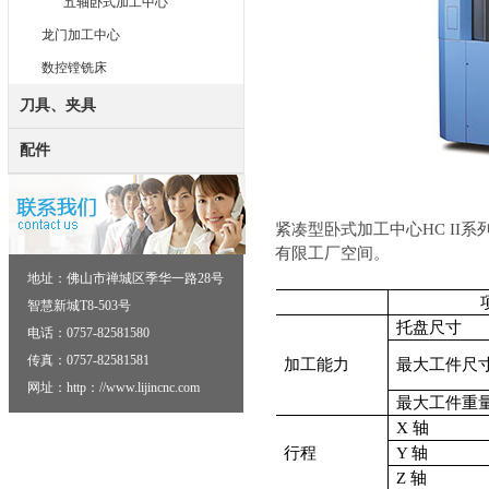
五轴卧式加工中心
龙门加工中心
数控镗铣床
刀具、夹具
配件
紧凑型卧式加工中心HC I
有限工厂空间。
地址：佛山市禅城区季华一路28号
智慧新城T8-503号
托盘
尺寸
电话：0757-82581580
传真：0757-82581581
加工能力
最大工件尺
网址：http：//www.lijincnc.com
最大工件重
X 轴
行程
Y 轴
Z 轴