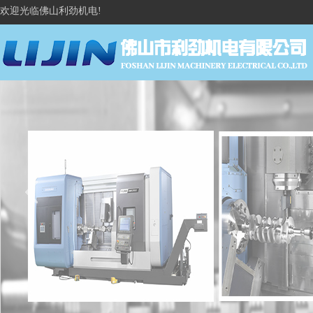
欢迎光临佛山利劲机电!